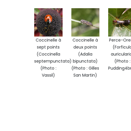
Coccinelle à
Coccinelle à
Perce-Orei
sept points
deux points
(Forficul
(Coccinella
(Adalia
auriculari
septempunctata)
bipunctata)
(Photo :
(Photo :
(Photo : Gilles
Pudding4br
Vassil)
San Martin)