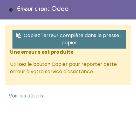
Erreur client Odoo
0
Contactez-nous
Se connecter
Copiez l'erreur complète dans le presse-
papier
Une erreur s'est produite
Nos partenaires
Utilisez le bouton Copier pour reporter cette
erreur à votre service d'assistance.
Informations
Voir les détails
Accueil
Livraison
Mentions légales
Conditions d'utilisation
A propos