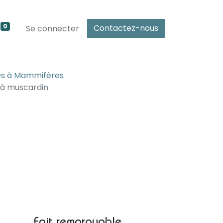
0
Contactez-nous
Se connecter
es à Mammifères
 à muscardin